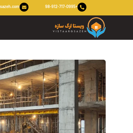
Ski
gsazeh.com
+98-912-717-0995
t
conten